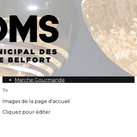
Exporter les lignes sélectionnées
Exporter toutes les colonnes
Exporter uniquement les colonnes affichées
Menu
<
>
Graines de Champions
Soirée des Trophées 2025
Soirée des Partenaires
Soirée des Bénévoles
Ménage ta ville
Marche Gourmande
?>
Images de la page d'accueil
Cliquez pour éditer