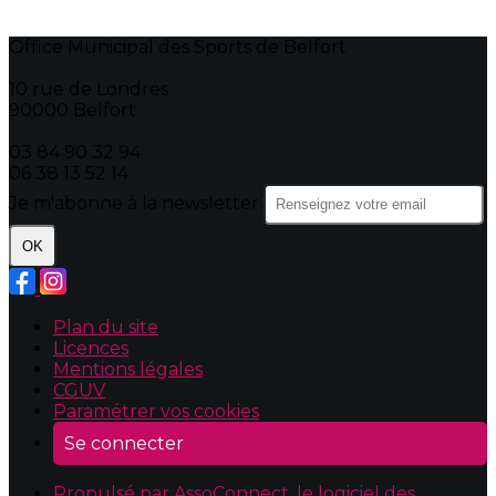
Office Municipal des Sports de Belfort
10 rue de Londres
90000 Belfort
03 84 90 32 94
06 38 13 52 14
Je m'abonne à la newsletter
OK
Plan du site
Licences
Mentions légales
CGUV
Paramétrer vos cookies
Se connecter
Propulsé par AssoConnect, le logiciel des