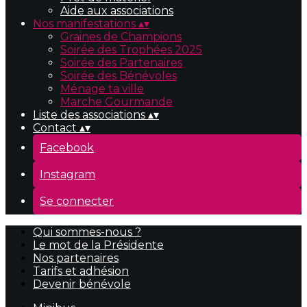
Aide aux associations
Nos manifestations
▴
▾
Graines de Champions
Soirée des Trophées 2025
Soirée des Partenaires
Soirée des Bénévoles
Ménage ta ville
Marche Gourmande
Liste des associations
▴
▾
Contact
▴
▾
Facebook
Instagram
Se connecter
Qui sommes-nous ?
Le mot de la Présidente
Nos partenaires
Tarifs et adhésion
Devenir bénévole