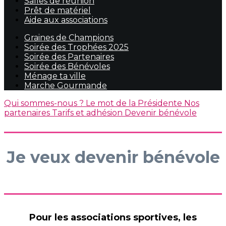
Salles de réunion
Prêt de matériel
Aide aux associations
Graines de Champions
Soirée des Trophées 2025
Soirée des Partenaires
Soirée des Bénévoles
Ménage ta ville
Marche Gourmande
Qui sommes-nous ?
Le mot de la Présidente
Nos
partenaires
Tarifs et adhésion
Devenir bénévole
Je veux devenir bénévole
Pour les associations sportives, les