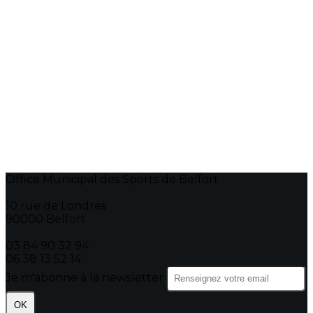
Office Municipal des Sports de Belfort
10 rue de Londres
90000 Belfort
03 84 90 32 94
06 38 13 52 14
Je m'abonne à la newsletter
OK