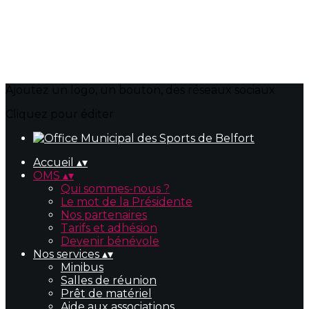
Ajoutez un logo, un bouton, des réseaux sociaux
Cliquez pour éditer
Accueil
▴
▾
OMS
▴
▾
Qui sommes-nous ?
Le mot de la Présidente
Nos partenaires
Tarifs et adhésion
Devenir bénévole
Nos services
▴
▾
Minibus
Salles de réunion
Prêt de matériel
Aide aux associations