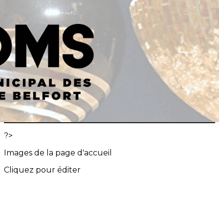
Exporter les lignes sélectionnées
Exporter toutes les colonnes
Exporter uniquement les colonnes affichées
Menu
<
>
Qui sommes-nous ?
Le mot de la Présidente
Nos partenaires
Tarifs et adhésion
Devenir bénévole
?>
Images de la page d'accueil
Cliquez pour éditer